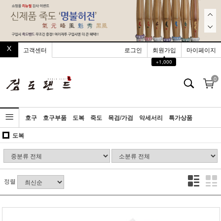
고객센터
로그인
회원가입
마이페이지
▲
+1,000
0
호구
호구부품
도복
죽도
목검/가검
악세서리
특가상품
도복
정렬