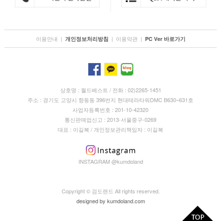
이용안내
|
|
이용약관
|
개인정보처리방침
PC Ver 바로가기
상호명 : 월드베스트 / 전화 : 02)2265-1451
주소 : 경기도 고양시 향동동 396번지 현대테라타워DMC B630~631호
사업자등록번호 : 201-10-42320
통신판매업신고 : 2013-서울중구-0269
대표 : 이길복 / 개인정보관리책임자 : 이길복
INSTAGRAM @kumdoland
Copyright © 검도랜드 All rights reserved.
designed by
kumdoland.com