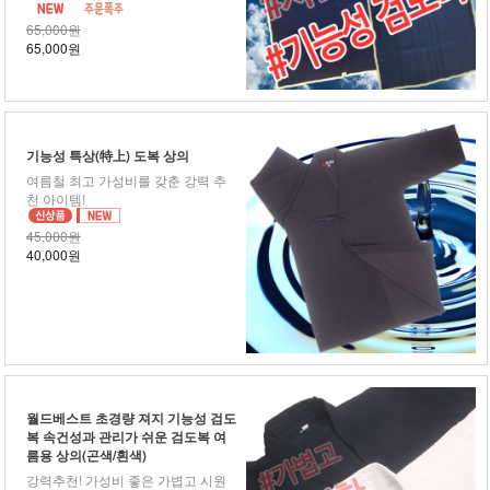
65,000원
65,000원
기능성 특상(特上) 도복 상의
여름철 최고 가성비를 갖춘 강력 추
천 아이템!
45,000원
40,000원
월드베스트 초경량 져지 기능성 검도
복 속건성과 관리가 쉬운 검도복 여
름용 상의(곤색/흰색)
강력추천! 가성비 좋은 가볍고 시원