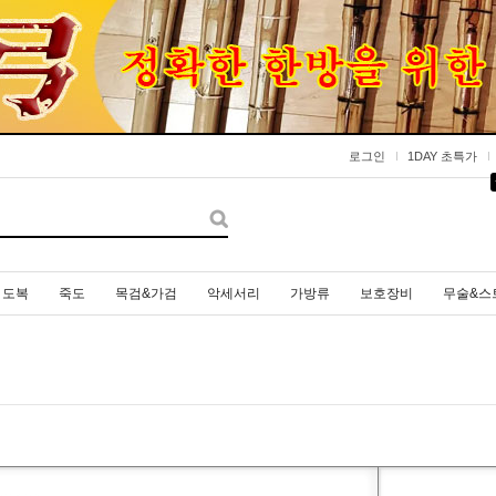
로그인
1DAY 초특가
도복
죽도
목검&가검
악세서리
가방류
보호장비
무술&스