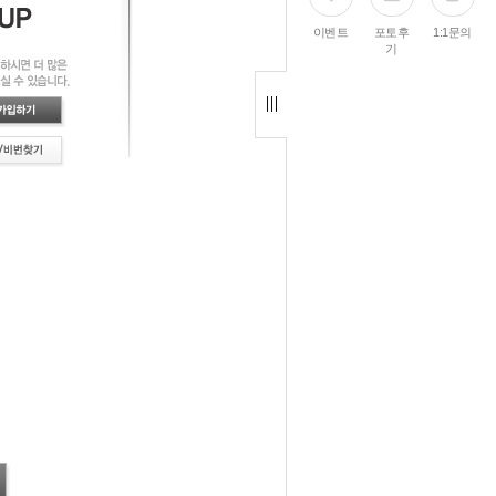
이벤트
포토후
1:1문의
기