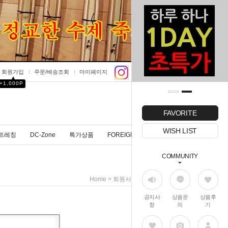
회원가입
주문/배송조회
마이페이지
▲
+1,000P
0
FAVORITE
WISH LIST
트레칭
DC-Zone
특가상품
FOREIGNER
COMMUNITY
> 회원서비스 > Login
Home
공지사
상품문
상품후
항
의
기