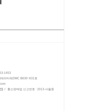
63-1453
대테라타워DMC B630~631호
.com
/ 통신판매업 신고번호 : 2013-서울중
인]