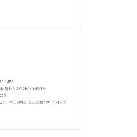
63-1453
대테라타워DMC B630~631호
.com
/ 통신판매업 신고번호 : 2013-서울중
인]