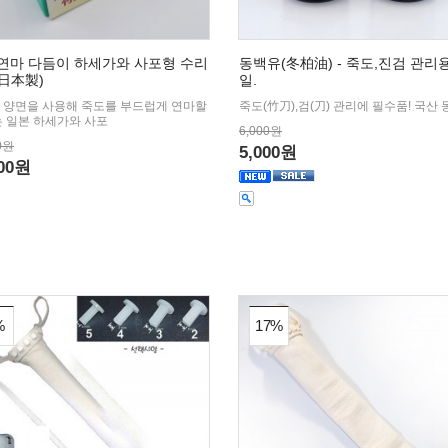
연마 다듬이 하세가와 사포형 수리
동백유(冬柏油) - 죽도,진검 관리
日本製)
일.
 양면을 사용해 죽도를 부드럽게 연마할
죽도(竹刀),검(刀) 관리에 필수품! 국산 
는 일본 하세가와 사포
6,000원
0원
5,000원
000원
%
17%