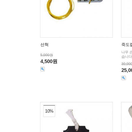
선혁
죽도칼
나무 
5,000원
습니다
4,500원
30,00
25,
10%