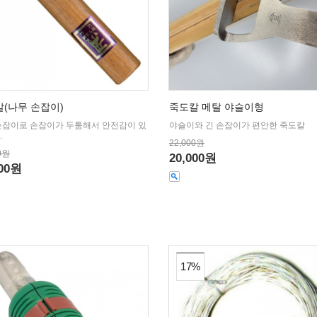
(나무 손잡이)
죽도칼 메탈 야슬이형
손잡이로 손잡이가 두툼해서 안전감이 있
야슬이와 긴 손잡이가 편안한 죽도칼
.
22,000원
0원
20,000원
000원
17%