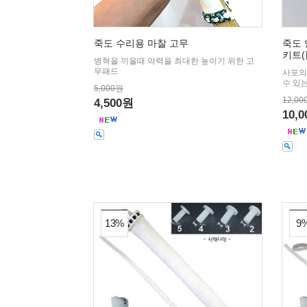
죽도 수리용 마찰 고무
죽도 
키트(
병혁을 끼울때 악력을 최대한 높이기 위한 고
무패드
사포의
수 있
5,000원
12,00
4,500원
10,
13%
9