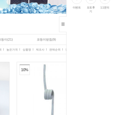
이벤트
포토후
1:1문의
기
코등이(21)
코등이받침(9)
I
I
I
I
I
격
높은가격
상품명
제조사
판매순위
많이 본 상품
10%