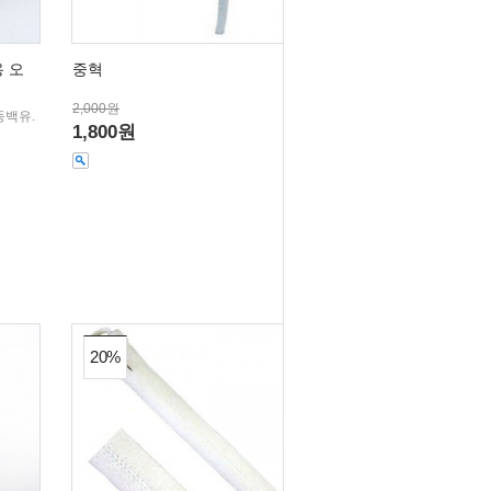
용 오
중혁
2,000원
동백유.
1,800원
20%