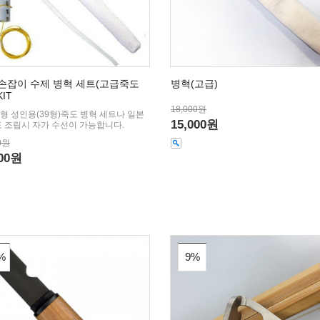
손잡이 수제 병혁 세트(고급죽도
병혁(고급)
KIT
18,000원
형 성인용(39형)죽도 병혁 세트나 일본
15,000원
도 조립시 자가 수선이 가능합니다.
0원
000원
%
9%