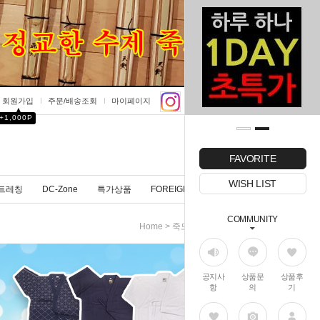
회원가입
주문/배송조회
마이페이지
▲
+1,000P
0
FAVORITE
WISH LIST
트레칭
DC-Zone
특가상품
FOREIGNER
COMMUNITY
>
>
Home
죽도
죽도소품
공지사
상품문
상품후
항
의
기