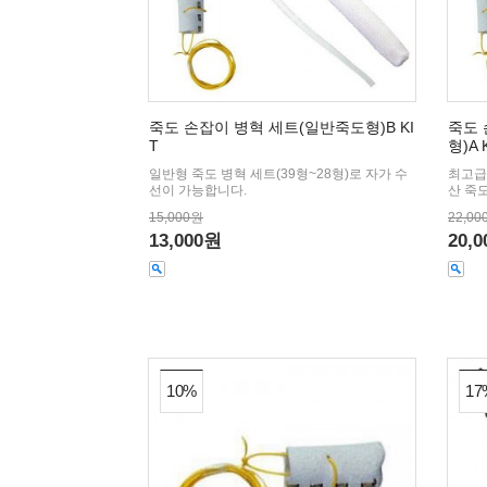
죽도 손잡이 병혁 세트(일반죽도형)B KI
죽도 
T
형)A 
일반형 죽도 병혁 세트(39형~28형)로 자가 수
최고급
선이 가능합니다.
산 죽
15,000원
22,00
13,000원
20,
10%
17