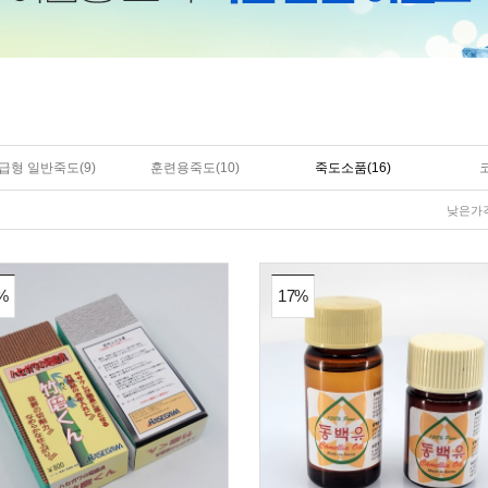
급형 일반죽도(9)
훈련용죽도(10)
죽도소품(16)
낮은가
%
17%