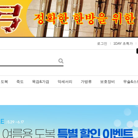
로그인
1DAY 초특가
도복
죽도
목검&가검
악세서리
가방류
보호장비
무술&스