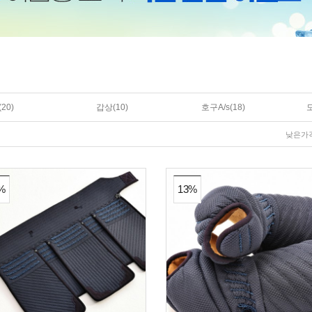
20)
갑상(10)
호구A/s(18)
낮은가
%
13%