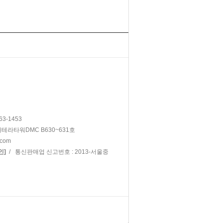
63-1453
대테라타워DMC B630~631호
.com
/ 통신판매업 신고번호 : 2013-서울중
인]