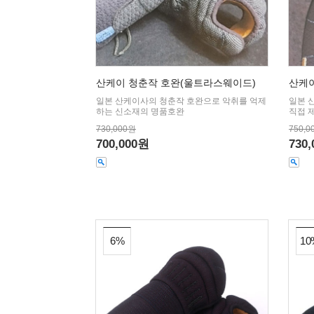
산케이 청춘작 호완(울트라스웨이드)
산케이
일본 산케이사의 청춘작 호완으로 악취를 억제
일본 
하는 신소재의 명품호완
직접 
730,000원
750,0
700,000원
730
6%
10