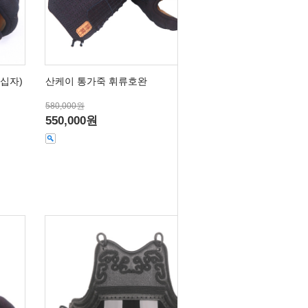
십자)
산케이 통가죽 휘류호완
580,000원
550,000원