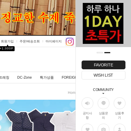
회원가입
주문/배송조회
마이페이지
▲
+1,000P
0
FAVORITE
WISH LIST
트레칭
DC-Zone
특가상품
FOREIGNER
COMMUNITY
>
Home
호구부품
공지사
상품문
상품후
항
의
기