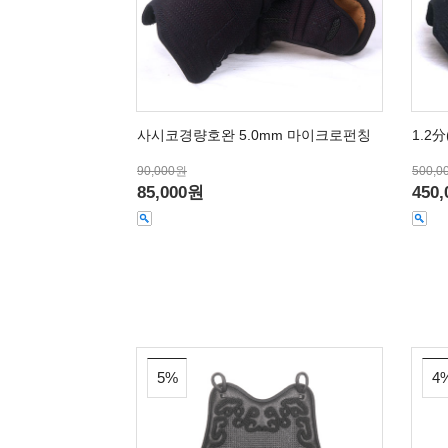
사시코경량호완 5.0mm 마이크로펀칭
1.2
90,000원
500,0
85,000원
450
5%
4