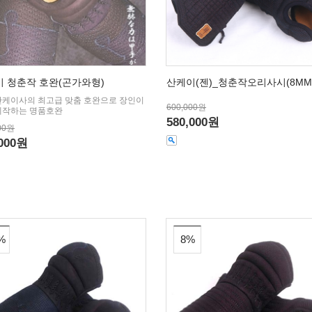
 청춘작 호완(곤가와형)
산케이(젠)_청춘작오리사시(8MM
산케이사의 최고급 맞춤 호완으로 장인이
600,000원
제작하는 명품호완
580,000원
00원
,000원
%
8%