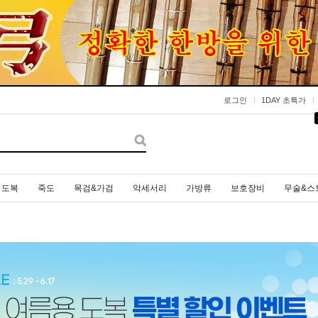
로그인
1DAY 초특가
도복
죽도
목검&가검
악세서리
가방류
보호장비
무술&스