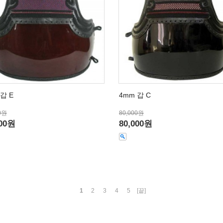
갑 E
4mm 갑 C
0원
80,000원
000원
80,000원
1
2
3
4
5
[끝]