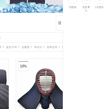
이벤트
포토후
1:1문의
기
도
I
I
I
I
I
격
높은가격
상품명
제조사
판매순위
많이 본 상품
10%