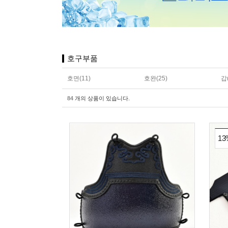
호구부품
호면(11)
호완(25)
갑(
84
개의 상품이 있습니다.
13