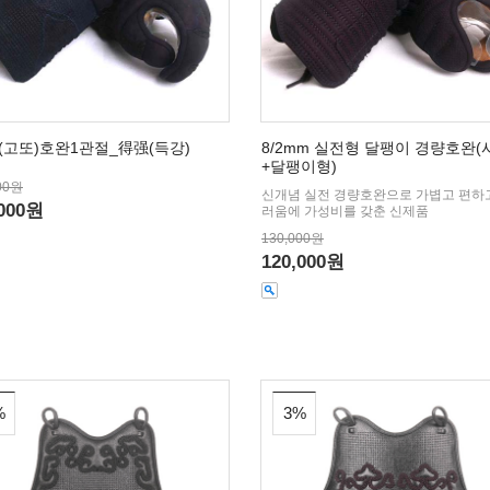
分(고또)호완1관절_得强(득강)
8/2mm 실전형 달팽이 경량호완
+달팽이형)
00원
신개념 실전 경량호완으로 가볍고 편하
,000원
러움에 가성비를 갖춘 신제품
130,000원
120,000원
%
3%