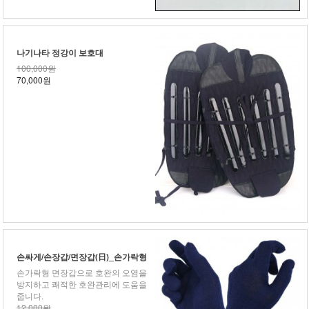
나기나타 정강이 보호대
100,000원
70,000원
손싸게/손장갑/면장갑(日)_손가락형
손가락형 면장갑으로 호완의 오염을
방지하고 쾌적한 호완관리에 도움을
줍니다.
12,000원