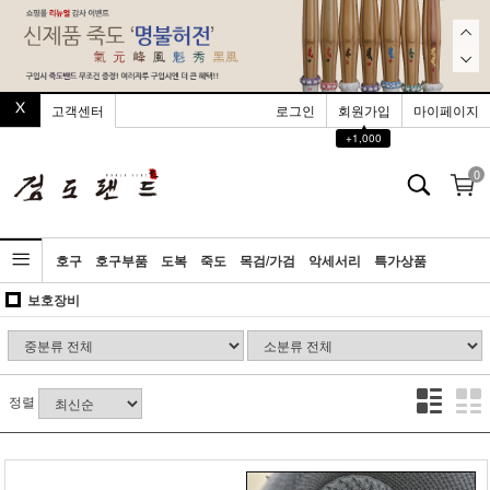
고객센터
로그인
회원가입
마이페이지
▲
+1,000
0
호구
호구부품
도복
죽도
목검/가검
악세서리
특가상품
보호장비
정렬