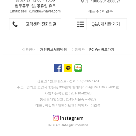
우리 1006-201-268021
업무휴무: 일, 공휴일 휴무
Email: seil_kumdo@naver.com
예금주 : 이길복
이용안내
|
|
이용약관
|
개인정보처리방침
PC Ver 바로가기
상호명 : 월드베스트 / 전화 : 02)2265-1451
주소 : 경기도 고양시 향동동 396번지 현대테라타워DMC B630~631호
사업자등록번호 : 201-10-42320
통신판매업신고 : 2013-서울중구-0269
대표 : 이길복 / 개인정보관리책임자 : 이길복
INSTAGRAM @kumdoland