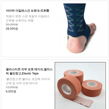
야마하 아킬레스건 보호대-日本製
착용이 편한 스판 재질의 아킬레스
근육을 보호하는 제품
30,000원
28,000원
엘라스티콘 피부 보호 테이프,엘라스
틱 불반창고,Elastic Tape
'불반창고'로 불리는 초강력 저자극
근육 및 피부 보호 테이프
15,000원
6,000원