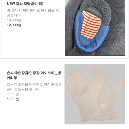
NEW 칼라 턱땀받이(日)
3D형태의 턱땀받이로 편안함을 제
공합니다.
13,000원
12,000원
손싸게/손장갑/면장갑(아이보리)_벙
어리형
호완의 오염을 방지하고 쾌적한 호완
관리에 도움을 줍니다.
6,000원
5,000원