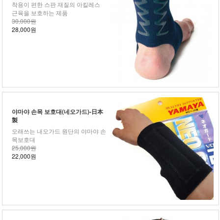
착용이 편한 스판 재질의 아킬레스
근육을 보호하는 제품
30,000원
28,000원
야마야 손목 보호대(네오가드)-日本
製
오래쓰는 내오가드 원단의 야마야 손
목보호대
25,000원
22,000원